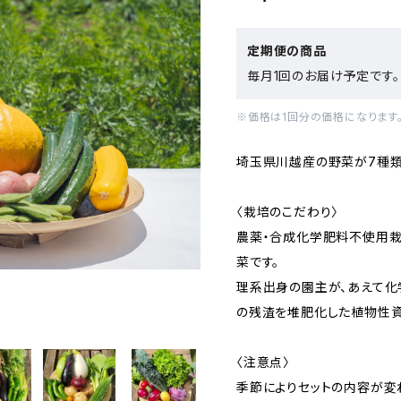
定期便の商品
毎月1回のお届け予定です。
※価格は1回分の価格になります
埼玉県川越産の野菜が7種類
〈栽培のこだわり〉
農薬・合成化学肥料不使用栽
菜です。
理系出身の園主が、あえて化
の残渣を堆肥化した植物性資
〈注意点〉
季節によりセットの内容が変