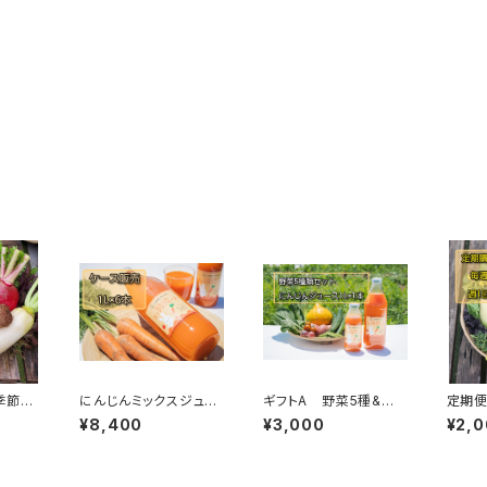
季節の
にんじんミックスジュー
ギフトA 野菜5種&に
定期便
・化学肥
ス(りんごミックス)1L×6
んじんジュース1Lセット
節の野
¥8,400
¥3,000
¥2,
本
【お中元、残暑見舞い、
種類)
お歳暮、贈り物に!】