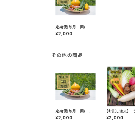
定期便(毎月一回) 季
節の野菜セット(農薬・化
¥2,000
学肥料不使用栽培)
その他の商品
定期便(毎月一回) 季
【お試し注文】 
節の野菜セット(農薬・化
野菜セット(農薬
¥2,000
¥2,000
学肥料不使用栽培)
料不使用栽培)