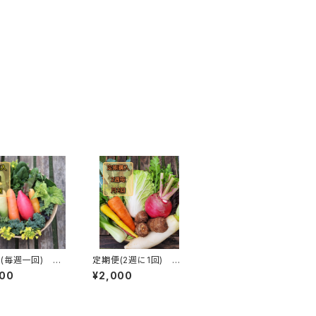
(毎週一回) 季
定期便(2週に1回) 季
菜セット(野菜7
節の野菜セット(農薬・化
000
¥2,000
学肥料不使用栽培)