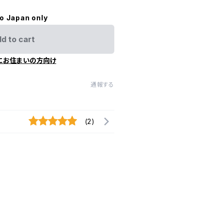
to Japan only
d to cart
にお住まいの方向け
通報する
(2)