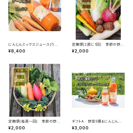
にんじんミックスジュース(りん
定期便(2週に1回) 季節の野菜
ごミックス)1L×6本
セット(農薬・化学肥料不使用栽
¥8,400
¥2,000
培)
定期便(毎週一回) 季節の野菜
ギフトA 野菜5種&にんじんジ
セット(野菜7種類)
ュース1Lセット【お中元、残暑見
¥2,000
¥3,000
舞い、お歳暮、贈り物に!】