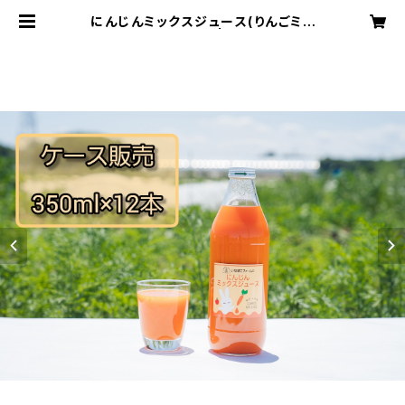
にんじんミックスジュース(りんごミッ
クス)350ml×12本 | inapocofar
m