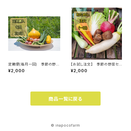
定期便(毎月一回) 季節の野菜
【お試し注文】 季節の野菜セッ
セット(農薬・化学肥料不使用栽
ト(農薬・化学肥料不使用栽培)
¥2,000
¥2,000
培)
商品一覧に戻る
© inapocofarm